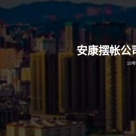
安康摆帐公
10