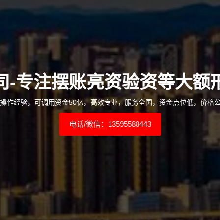
司-专注摆账亮资验资等大额
年操作经验，可调用资金50亿，高效专业，服务全国，资金点位低，价格
电话/微信：13595588443