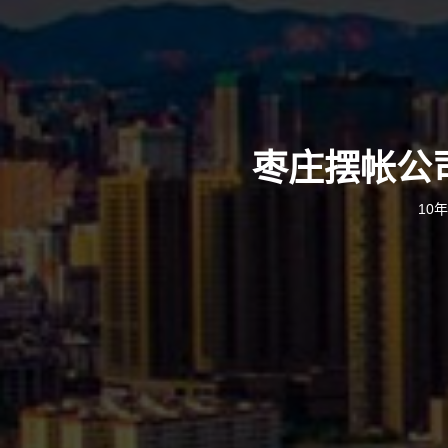
枣庄摆帐公
10