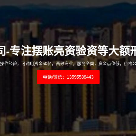
司-专注摆账亮资验资等大额
年操作经验，可调用资金50亿，高效专业，服务全国，资金点位低，价格
电话/微信：13595588443