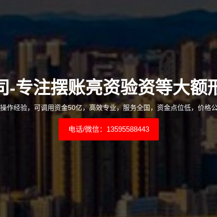
司-专注摆账亮资验资等大额
年操作经验，可调用资金50亿，高效专业，服务全国，资金点位低，价格
电话/微信：13595588443