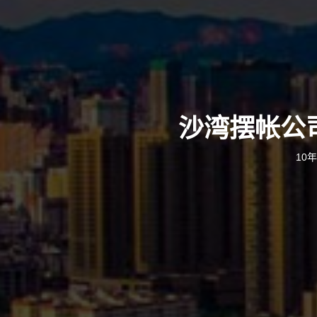
沙湾摆帐公
10